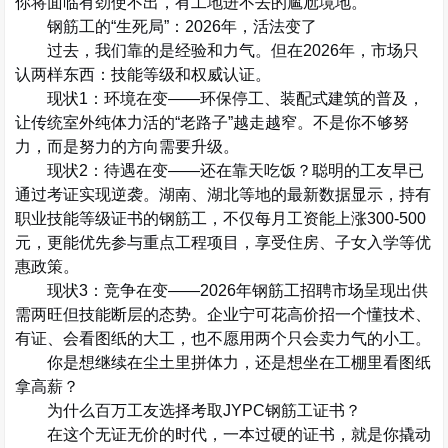
你将面临有劲使不出，有工地进不去的尴尬境地。
钢筋工的
“
生死局
”
：
2026
年，活法变了
过去，我们靠的是经验和力气。但在
2026
年，市场只
认两样东西：技能等级和权威认证。
现状
1
：环境在变
——
环保停工、装配式建筑的普及，
让传统室外纯体力活的
“
老路子
”
越走越窄。不是你不够努
力，而是努力的方向需要升级。
现状
2
：待遇在变
——
还在靠天吃饭？聪明的工友早已
通过考证实现逆袭。湖南、湖北等地的最新数据显示，持有
职业技能等级证书的钢筋工，不仅每月工资能上涨
300-500
元，更能优先参与重点工程项目，享受住房、子女入学等优
惠政策。
现状
3
：竞争在变
——
2026
年钢筋工招聘市场呈现出供
需两旺但技能断层的态势。企业宁可花高价招一个懂技术、
有证、会看图纸的大工，也不愿用两个只会卖力气的小工。
你是想继续在尘土里拼体力，还是想坐在工棚里看图纸
拿高薪？
为什么百万工友选择考取
JYPC
钢筋工证书？
在这个无证无价的时代，一本过硬的证书，就是你撬动