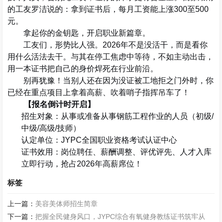
的工友罗洁说的：拿到证书后，每月工资能上涨
300
至
500
元。
拿起你的金钥匙，开启职业新篇章。
工友们，形势比人强。
2026
年不是没活干，而是看你
用什么活法去干。与其在停工焦虑中等待，不如主动出击，
用一本证书把自己的身价焊死在行业前沿。
别再犹豫！当别人还在因为没证被工地拒之门外时，你
已经在重点项目上拿着高薪、吹着哨子指挥吊车了！
【报名倒计时开启】
招生对象：
从事或准备从事钢筋工程作业的人员（初级
/
中级
/
高级
/
技师）
认定单位：
JYPC
全国职业资格考试认证中心
证书效用：
岗位聘任、薪酬调整、评优评先、人才入库
立即行动，抢占
2026
年高薪席位！
标签
上一篇：
美容美体师招生简章
下一篇：
把握全民健身风口，JYPC综合有氧健身教练证书筑牢从