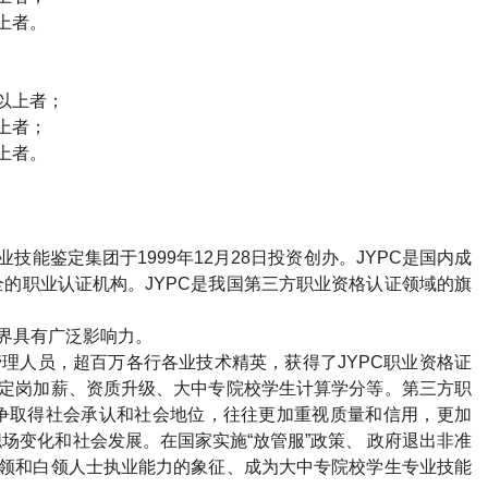
上者。
以上者；
上者；
上者。
业技能鉴定集团于
1999
年
12
月
28
日投资创办。
JYPC
是国内成
全的职业认证机构。
JYPC
是我国第三方职业资格认证领域的旗
界具有广泛影响力。
管理人员，超百万各行各业技术精英，获得了
JYPC
职业资格证
定岗加薪、资质升级、大中专院校学生计算学分等。第三方职
争取得社会承认和社会地位，往往更加重视质量和信用，更加
场变化和社会发展。在国家实施“放管服”政策、 政府退出非准
领和白领人士执业能力的象征、成为大中专院校学生专业技能