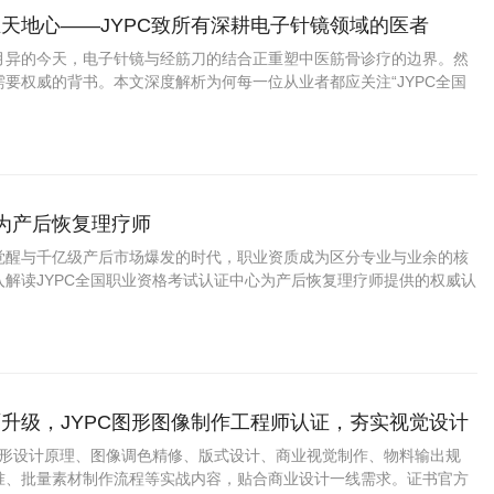
天地心——JYPC致所有深耕电子针镜领域的医者
月异的今天，电子针镜与经筋刀的结合正重塑中医筋骨诊疗的边界。然
要权威的背书。本文深度解析为何每一位从业者都应关注“JYPC全国
中心”推出的“电子针镜经筋刀职业医师
成为产后恢复理疗师
觉醒与千亿级产后市场爆发的时代，职业资质成为区分专业与业余的核
入解读JYPC全国职业资格考试认证中心为产后恢复理疗师提供的权威认
证上岗如何成为从业者赢得市场信任、提升职业竞争力的关键路径。
升级，JYPC图形图像制作工程师认证，夯实视觉设计
盖图形设计原理、图像调色精修、版式设计、商业视觉制作、物料输出规
准、批量素材制作流程等实战内容，贴合商业设计一线需求。证书官方