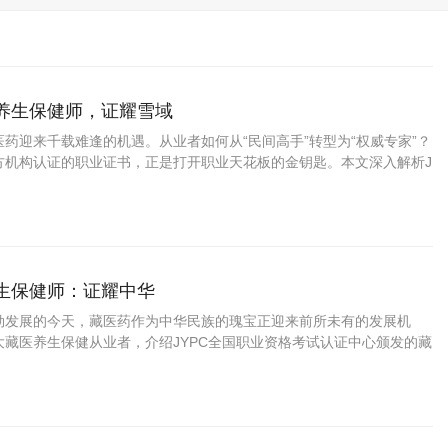
药养生保健师，证耀雪域
药迎来千载难逢的机遇。从业者如何从“民间高手”转型为“权威专家”？
方机构认证的职业证书，正是打开职业天花板的金钥匙。本文深入解析J
资格考试认证中心颁发的藏药养生保健师证书如何为你的专业能力
养生保健师：证耀中华
勃发展的今天，藏医药作为中华民族的瑰宝正迎来前所未有的发展机
大藏医养生保健从业者，介绍JYPC全国职业资格考试认证中心颁发的藏
书，帮助您在职业发展中把握先机、实现价值。