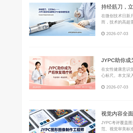
持经筋刀，立
在微创技术日新
而，技术的高超需
职业资格考试认证
2026-07-03
JYPC助你
在女性健康意识
心标尺。本文深
证体系，分析持
2026-07-03
视觉内容全面
职场硬资质
JYPC考评覆
范、视觉审美标