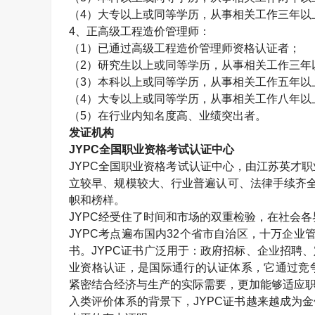
（
4
）大专以上或同等学历，从事相关工作三年以
4
、正高级工程造价管理师：
（
1
）已通过高级工程造价管理师资格认证者；
（
2
）研究生以上或同等学历，从事相关工作三年
（
3
）本科以上或同等学历，从事相关工作五年以
（
4
）大专以上或同等学历，从事相关工作八年以
（
5
）在行业内知名度高、业绩突出者。
发证机构
JYPC
全国职业资格考试认证中心
JYPC
全国职业资格考试认证中心，由江苏英才职
立较早、规模较大、行业普遍认可、法律手续齐
帜和榜样。
JYPC
经受住了时间和市场的双重检验，在社会各
JYPC
考点遍布国内
32
个省市自治区，十万企业
书。
JYPC
证书广泛用于：政府招标、企业招聘、
业资格认证，是国际通行的认证体系，它通过竞
紧密结合经济与生产的实际需要，更加能够适应职
入类评价体系的背景下，
JYPC
证书越来越成为金