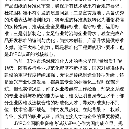
产品图纸的标准化审查，确保所有技术成果符合规范要求，
杜绝因标准不符引发的质量问题；二是宣贯落地，具备优秀
的沟通表达与培训能力，将晦涩的标准条款转化为通俗易懂
的实操指南，推动企业全员理解标准、遵守标准、运用标
准；三是创新制定，立足行业前沿与企业需求，独立完成产
品开发标准的编制与优化，为技术创新、产品升级提供标准
支撑。这三大核心能力，既是标准化工程师的职业要求，也
是
JYPC
认证的考核核心。
当前，职业市场对标准化人才的需求呈现
“
量增质升
”
的
趋势。随着各行各业规范化程度不断提高，国家对标准体系
建设的重视程度持续加强，无论是传统制造业转型升级，还
是新兴产业快速发展，都急需专业的标准化工程师保驾护
航。但现实情况是，许多从业者虽有工作经验，却缺乏系统
的专业培训与权威的能力认证，难以证明自身专业水平；部
分企业因难以选拔合格的标准化人才，导致标准执行不到
位、技术管理不规范，制约发展步伐。在此背景下，权威、
专业、实用的职业认证，成为连接人才与企业的重要桥梁。
JYPC
全国职业资格考试认证中心
作为国内成立早、规