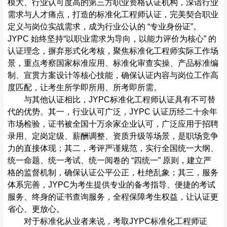
模大、行业认可度高的第三方职业资格认证机构，深谙行业
需求与人才痛点，打造的标准化工程师认证，完美契合职业
定义与岗位实战需求，成为行业公认的
“
专业身份证
”
。
JYPC
始终坚持
“
以职业需求为导向，以能力评价为核心
”
的
认证理念，摒弃形式化考核，聚焦标准化工程师实际工作场
景，重点考察国家标准应用、标准化审查实操、产品标准编
制、宣贯方案设计等核心技能，确保认证内容与岗位工作高
度匹配，让考生所学即所用、所考即所需。
与其他认证相比，
JYPC
标准化工程师认证具有不可替
代的优势。其一，行业认可广泛，
JYPC
认证历经二十余年
市场检验，证书被全国十万余家企业认可，广泛应用于招聘
录用、定岗定级、薪酬调整、资质升级等场景，是职场竞争
力的直接体现；其二，考评严谨规范，实行全国统一大纲、
统一命题、统一考试、统一阅卷的
“
四统一
”
原则，建立严
格的监督机制，确保认证公平公正，杜绝乱象；其三，服务
体系完善，
JYPC
为考生提供专业的备考指导、便捷的考试
服务、终身的证书查询服务，全程保障考生权益，让认证更
省心、更放心。
对于标准化从业者来说，考取
JYPC
标准化工程师证