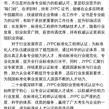
书，不仅是对自身专业能力的权威认可，更是职业晋升的
“
敲门砖
”
。在求职时，持有
JYPC
证书，能够在众多应聘者
中脱颖而出，快速获得企业青睐；在工作中，证书是专业能
力的证明，有助于承担更重要的工作任务，提升职场话语
权；在发展中，标准化工程师作为稀缺技术人才，随着行业
发展，职业前景广阔、薪资待遇优厚，持有权威认证更易实
现职业突破。
对于行业发展而言，
JYPC
标准化工程师认证，为标准
化人才队伍建设提供了规范路径。通过科学的认证体系，筛
选出真正具备专业能力的人才，推动标准化行业规范化、专
业化发展，提升全行业标准执行水平。同时，
JYPC
汇聚行
业专家资源，持续更新认证标准，紧跟国家标准与行业趋
势，助力从业者不断提升专业素养，适应行业发展新要求，
为我国标准化事业发展注入源源不断的人才动力。
二十余载深耕不辍，
JYPC
全国职业资格考试认证中心
始终坚守初心，以专业认证赋能人才成长，以权威评价助力
行业发展。在标准化工程师认证领域，
JYPC
以严谨的态
度、科学的体系、优质的服务，赢得了广大考生与企业的一
致好评，成为标准化人才认证的首选品牌。