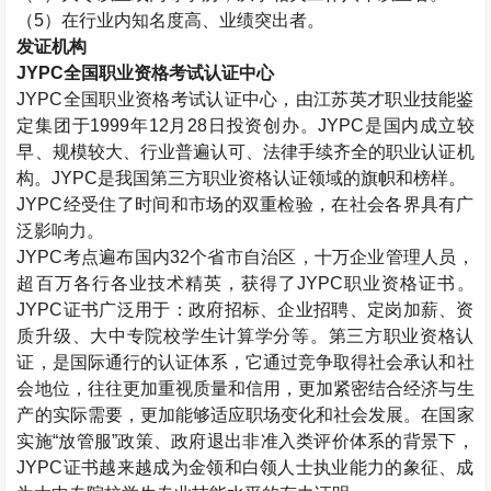
（
5
）在行业内知名度高、业绩突出者。
发证机构
JYPC
全国职业资格考试认证中心
JYPC
全国职业资格考试认证中心，由江苏英才职业技能鉴
定集团于
1999
年
12
月
28
日投资创办。
JYPC
是国内成立较
早、规模较大、行业普遍认可、法律手续齐全的职业认证机
构。
JYPC
是我国第三方职业资格认证领域的旗帜和榜样。
JYPC
经受住了时间和市场的双重检验，在社会各界具有广
泛影响力。
JYPC
考点遍布国内
32
个省市自治区，十万企业管理人员，
超百万各行各业技术精英，获得了
JYPC
职业资格证书。
JYPC
证书广泛用于：政府招标、企业招聘、定岗加薪、资
质升级、大中专院校学生计算学分等。第三方职业资格认
证，是国际通行的认证体系，它通过竞争取得社会承认和社
会地位，往往更加重视质量和信用，更加紧密结合经济与生
产的实际需要，更加能够适应职场变化和社会发展。在国家
实施“放管服”政策、政府退出非准入类评价体系的背景下，
JYPC
证书越来越成为金领和白领人士执业能力的象征、成