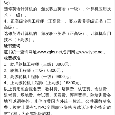
级）。
选修英语计算机的，颁发职业英语（一级）、计算机应用技
术（一级）。
4
、正高级轮机工程师（正高级）、职业素养等级证书（正
高级）。
选修英语计算机的，颁发职业英语（正高级）、计算机应用
技术（正高级）。
证书查询
证书统一查询网址
www.zgks.net
,
备用网址
www.jypc.net
。
收费标准
1
、助理轮机工程师（三级）
3800
元；
2
、轮机工程师（二级）
6800
元；
3
、高级轮机工程师（一级）
9800
元；
4
、正高级轮机工程师（正高级）
16800
元。
以上费用包含报名费、教材费、培训费、认证费、命题费、
监考费、场地费、考试费、阅卷费、评审费等。除培训费各
地可以调整外，其他收费国内外统一标准。公共课教材免
费，教材上带有“
JYPC
全国职业资格考试认证中心指定教
材”字样，为正式出版教材。