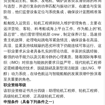
负责规划主机、轴系、发电机、锅炉及各类泵浦管路的布局
与选型，并进行复杂的功率匹配与振动计算。在建造与安装
阶段，他们监督设备定位与系统集成，确保设计蓝图精准落
地。
船舶投入运营后，轮机工程师则转入维护管理角色，主要在
远洋货轮、客轮、科考船或海上平台工作。作为船上的“机
器总管”，他们需管理轮机部
crew
，制定保养计划，迅速排
查主机故障、处理电站跳电等紧急情况，确保设备在高温、
高湿、盐雾及持续颠簸的恶劣环境下仍能连续可靠运行。这
一职业要求从业者具备扎实的理论功底、丰富的实践经验、
极强的动手能力以及沉着冷静的心理素质。随着国际海事组
织（
IMO
）对排放与能效的要求日益严苛，现代轮机工程师
还需精通电控技术、脱硫脱硝及新型清洁能源（如
LNG
、甲
醇）动力系统，在绿色航运与智能船舶的发展浪潮中扮演着
至关重要的角色。
职业资格等级
该职业资格证书共分四级：助理轮机工程师、轮机工程师、
高级轮机工程师、正高级轮机工程师。
申报条件（具备下列条件之一）