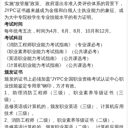
实施“放管服”政策、 政府退出非准入类评价体系的背景下，
JYPC
证书越来越成为金领和白领人士执业能力的象征、成
为大中专院校学生专业技能水平的有力证明。
考试时间
每年统考五次，时间为
4
月、
6
月、
8
月、
10
月和
12
月。
考试科目
《消防工程师职业能力考试指南》（专业课必考）
《职业素养职业能力考试指南 》（公共课必考）
《英语职业能力考试指南》（公共课选考）
《计算机职业能力考试指南》（公共课选考）
颁发证书
颁发的证书上必须加盖“
JYPC
全国职业资格考试认证中心职
业技能鉴定专用章”钢印，方才有效。
1
、助理消防工程师（三级）、职业素养等级证书（三
级）。
选修英语或计算机的，颁发职业英语（三级）、计算机应用
技术（三级）。
2
、消防工程师（二级）、职业素养等级证书（二级）。
选修英语计算机的，颁发职业英语（二级）、计算机应用技