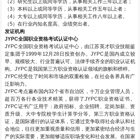
（
2
）研究生以上或同等学历，从事相关工作三年以上者；
（
3
）本科以上或同等学历，从事相关工作五年以上者；
（
4
）大专以上或同等学历，从事相关工作八年以上者。
（
5
）在行业内知名度高、业绩突出者。
发证机构
JYPC
全国职业资格考试认证中心
JYPC
全国职业资格考试认证中心，由江苏英才职业技能鉴
定集团于
1999
年
12
月
28
日投资创办。
JYPC
是国内成立较
早、规模较大、行业普遍认可、法律手续齐全的职业认证机
构。
JYPC
是我国第三方职业资格认证领域的旗帜和榜样。
JYPC
经受住了时间和市场的双重检验，在社会各界具有广
泛影响力。
JYPC
考点遍布国内
32
个省市自治区，十万企业管理人员，
超百万各行各业技术精英，获得了
JYPC
职业资格证书。
JYPC
证书广泛用于：政府招标、企业招聘、定岗加薪、资
质升级、大中专院校学生计算学分等。第三方职业资格认
证，是国际通行的认证体系，它通过竞争取得社会承认和社
会地位，往往更加重视质量和信用，更加紧密结合经济与生
产的实际需要，更加能够适应职场变化和社会发展。在国家