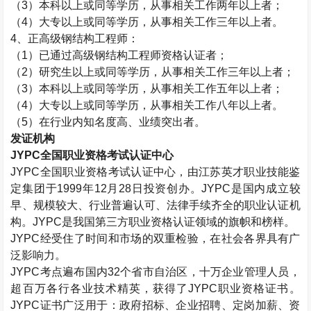
（
3
）本科以上或同等学历，从事相关工作两年以上者；
（
4
）大专以上或同等学历，从事相关工作三年以上者。
4
、正高级钢结构工程师：
（
1
）已通过高级钢结构工程师资格认证者；
（
2
）研究生以上或同等学历，从事相关工作三年以上者；
（
3
）本科以上或同等学历，从事相关工作五年以上者；
（
4
）大专以上或同等学历，从事相关工作八年以上者。
（
5
）在行业内知名度高、业绩突出者。
发证机构
JYPC
全国职业资格考试认证中心
JYPC
全国职业资格考试认证中心，由江苏英才职业技能鉴
定集团于
1999
年
12
月
28
日投资创办。
JYPC
是国内成立较
早、规模较大、行业普遍认可、法律手续齐全的职业认证机
构。
JYPC
是我国第三方职业资格认证领域的旗帜和榜样。
JYPC
经受住了时间和市场的双重检验，在社会各界具有广
泛影响力。
JYPC
考点遍布国内
32
个省市自治区，十万企业管理人员，
超百万各行各业技术精英，获得了
JYPC
职业资格证书。
JYPC
证书广泛用于：政府招标、企业招聘、定岗加薪、资