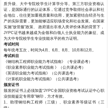
质升级、大中专院校学生计算学分等。第三方职业资格认
证，是国际通行的认证体系，它通过竞争取得社会承认和社
会地位，往往更加重视质量和信用，更加紧密结合经济与生
产的实际需要，更加能够适应职场变化和社会发展。在国家
实施“放管服”政策、 政府退出非准入类评价体系的背景下，
JYPC
证书越来越成为金领和白领人士执业能力的象征、成
为大中专院校学生专业技能水平的有力证明。
考试时间
每年统考五次，时间为
4
月、
6
月、
8
月、
10
月和
12
月。
考试科目
《钢结构工程师职业能力考试指南》（专业课必考）
《职业素养职业能力考试指南 》（公共课必考）
《英语职业能力考试指南》（公共课选考）
《计算机职业能力考试指南》（公共课选考）
颁发证书
颁发的证书上必须加盖“
JYPC
全国职业资格考试认证中心职
业技能鉴定专用章”钢印，方才有效。
1
、助理钢结构工程师（三级）、职业素养等级证书（三
级）。