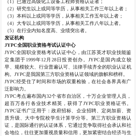
（
1
）已通过高级化工设备工程师资格认证者；
（
2
）研究生以上或同等学历，从事相关工作三年以上者；
（
3
）本科以上或同等学历，从事相关工作五年以上者；
（
4
）大专以上或同等学历，从事相关工作八年以上者。
（
5
）在行业内知名度高、业绩突出者。
发证机构
JYPC
全国职业资格考试认证中心
JYPC
全国职业资格考试认证中心，由江苏英才职业技能鉴
定集团于
1999
年
12
月
28
日投资创办。
JYPC
是国内成立较
早、规模较大、行业普遍认可、法律手续齐全的职业认证机
构。
JYPC
是我国第三方职业资格认证领域的旗帜和榜样。
JYPC
经受住了时间和市场的双重检验，在社会各界具有广
泛影响力。
JYPC
考点遍布国内
32
个省市自治区，十万企业管理人员，
超百万各行各业技术精英，获得了
JYPC
职业资格证书。
JYPC
证书广泛用于：政府招标、企业招聘、定岗加薪、资
质升级、大中专院校学生计算学分等。第三方职业资格认
证，是国际通行的认证体系，它通过竞争取得社会承认和社
会地位，往往更加重视质量和信用，更加紧密结合经济与生