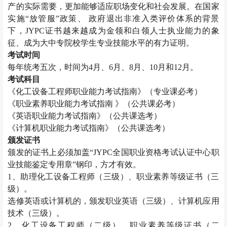
产的实际需要，更加能够适应职场变化和社会发展。在国家
实施“放管服”政策、 政府退出非准入类评价体系的背景
下，
JYPC
证书越来越成为金领和白领人士执业能力的象
征、成为大中专院校学生专业技能水平的有力证明。
考试时间
每年统考五次，时间为
4
月、
6
月、
8
月、
10
月和
12
月。
考试科目
《化工设备工程师职业能力考试指南》（专业课必考）
《职业素养职业能力考试指南 》（公共课必考）
《英语职业能力考试指南》（公共课选考）
《计算机职业能力考试指南》（公共课选考）
颁发证书
颁发的证书上必须加盖“
JYPC
全国职业资格考试认证中心职
业技能鉴定专用章”钢印，方才有效。
1
、助理化工设备工程师（三级）、职业素养等级证书（三
级）。
选修英语或计算机的，颁发职业英语（三级）、计算机应用
技术（三级）。
2
、化工设备工程师（二级）、职业素养等级证书（二