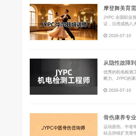
摩登舞美育需
资评价体系
JYPC 全国职
证，沿用成熟八
场实践积累。
2026-07-10
从隐性故障到
优秀的机电检测
断力。JYPC
出较为扎实的技
2026-07-10
骨伤康养专业
咨询师标准
运动损伤、中老
站点持续扩充骨