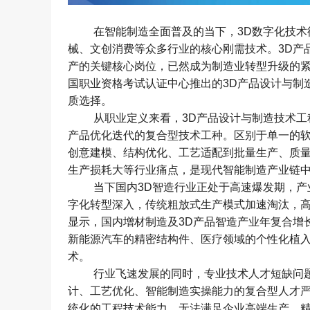
在智能制造全面普及的当下，
3D
数字化技术
械、文创消费等众多行业的核心刚需技术。
3D
产
产的关键核心岗位，已然成为制造业转型升级的
国职业资格考试认证中心推出的
3D
产品设计与制
质选择。​
从职业定义来看，
3D
产品设计与制造技术工
产品优化迭代的复合型技术工种。区别于单一的
创意建模、结构优化、工艺适配到批量生产、质
生产损耗大等行业痛点，是现代智能制造产业链中
当下国内
3D
智造行业正处于高速爆发期，产
字化转型深入，传统粗放式生产模式加速淘汰，
显示，国内增材制造及
3D
产品智造产业年复合增
新能源汽车的精密结构件、医疗领域的个性化植
术。​
行业飞速发展的同时，专业技术人才短缺问
计、工艺优化、智能制造实操能力的复合型人才
统化的工程技术能力，无法满足企业高端生产、