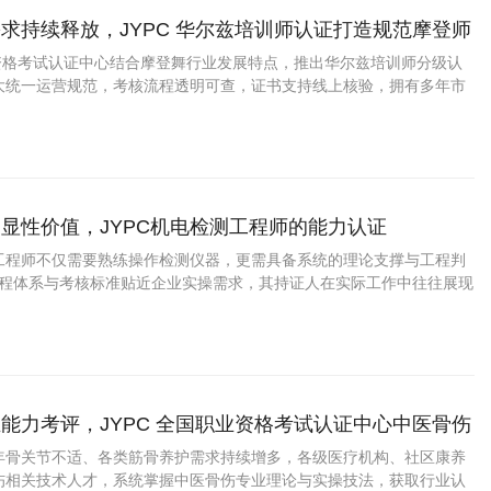
求持续释放，JYPC 华尔兹培训师认证打造规范摩登师
业资格考试认证中心结合摩登舞行业发展特点，推出华尔兹培训师分级认
大统一运营规范，考核流程透明可查，证书支持线上核验，拥有多年市
显性价值，JYPC机电检测工程师的能力认证
工程师不仅需要熟练操作检测仪器，更需具备系统的理论支撑与工程判
的课程体系与考核标准贴近企业实操需求，其持证人在实际工作中往往展现
术功底与严谨的工作作风。
能力考评，JYPC 全国职业资格考试认证中心中医骨伤
化培训认证
年骨关节不适、各类筋骨养护需求持续增多，各级医疗机构、社区康养
伤相关技术人才，系统掌握中医骨伤专业理论与实操技法，获取行业认