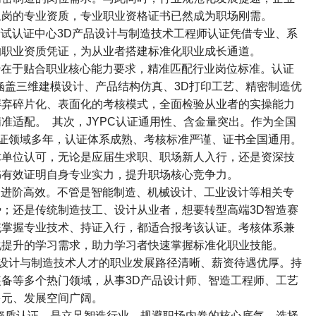
岗的专业资质，专业职业资格证书已然成为职场刚需。​
考试认证中心
3D
产品设计与制造技术工程师认证凭借专业、系
职业资质凭证，为从业者搭建标准化职业成长通道。​
势在于贴合职业核心能力要求，精准匹配行业岗位标准。认证
涵盖三维建模设计、产品结构仿真、
3D
打印工艺、精密制造优
摒弃碎片化、表面化的考核模式，全面检验从业者的实操能力
准适配。​
其次，
JYPC
认证通用性、含金量突出。作为全国
证领域多年，认证体系成熟、考核标准严谨、证书全国通用。
术单位认可，无论是应届生求职、职场新人入行，还是资深技
有效证明自身专业实力，提升职场核心竞争力。​
、进阶高效。不管是智能制造、机械设计、工业设计等相关专
势；还是传统制造技工、设计从业者，想要转型高端
3D
智造赛
统掌握专业技术、持证入行，都适合报考该认证。考核体系兼
提升的学习需求，助力学习者快速掌握标准化职业技能。​
设计与制造技术人才的职业发展路径清晰、薪资待遇优厚。持
装备等多个热门领域，从事
3D
产品设计师、智造工程师、工艺
元、发展空间广阔。​
资质认证，是立足智造行业、规避职场内卷的核心底气。选择