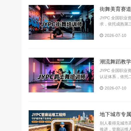
街舞美育赛道
职业进阶
JYPC 全国职
求，依托成熟第
高级四级证书，
2026-07-10
潮流舞蹈教学
评价标准
JYPC 全国职
认证体系，依托
一规范，证书可
2026-07-10
地下城市专属
别人看得见城市
推进，管廊运维