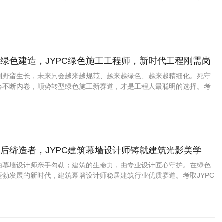
C管廊运维工程师认证，化身地下管线的专业守护者，拥有稳定体面、越做
业。
绿色建造，JYPC绿色施工工程师，新时代工程刚需岗
别野蛮生长，未来只会越来越规范、越来越绿色、越来越精细化。死守
会不断内卷，顺势转型绿色施工新赛道，才是工程人最聪明的选择。考
施工工程师认证，紧跟国家政策风口，抢占绿色建筑人才红利，稳稳扎根工
业稳步升级、长效发展。
后缔造者，JYPC建筑幕墙设计师铸就建筑光影美学
由幕墙设计师亲手勾勒；建筑的生命力，由专业设计匠心守护。在绿色
蓬勃发展的新时代，建筑幕墙设计师稳居建筑行业优质赛道。考取JYPC
认证，解锁艺术与技术兼具的高端技术岗位，深耕城市建筑美学赛道，
高薪长效的职业未来。