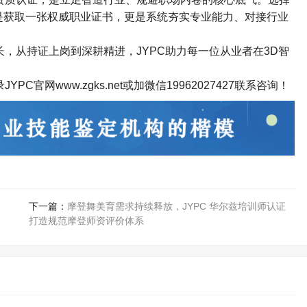
是获取一张权威职业证书，更是系统夯实专业能力、对接行业
长，从持证上岗到深耕精进，
JYPC
助力每一位从业者在
3D
智
录
JYPC
官网
www.zgks.net
或加微信
19962027427
联系咨询！
下一篇：
摩登舞美育需求持续释放，JYPC 华尔兹培训师认证
打造规范摩登师资评价体系