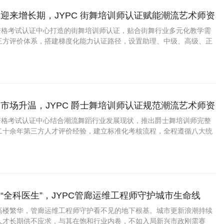
迎来增长期，JYPC 街舞培训师认证赋能潮流艺术师资
业资格考试认证中心打造的街舞培训师认证，贴合街舞行业多元化教学需
三方评价体系，搭建梯度化能力认证路径，设置助理、中级、高级、正
适配街舞新人助教、全职主教、赛事教研导师不同人群。
市场升温，JYPC 爵士舞培训师认证规范潮流艺术师资
业资格考试认证中心结合潮流舞蹈行业发展现状，推出爵士舞培训师完整
二十余年第三方人才评价经验，建立标准化考核流程，全程遵循八大统
线上官方查验，具备稳定市场认可度。
“全科医生”，JYPC管廊运维工程师守护城市生命线
高楼繁华，管廊运维工程师守护看不见的地下根基。城市更新浪潮持续
人才长期供不应求，与其在饱和行业内卷，不如入局新兴市政刚需赛