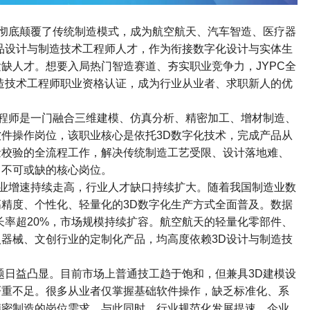
彻底颠覆了传统制造模式，成为航空航天、汽车智造、医疗器
品设计与制造技术工程师人才，作为衔接数字化设计与实体生
紧缺人才。想要入局热门智造赛道、夯实职业竞争力，
JYPC
全
造技术工程师职业资格认证，成为行业从业者、求职新人的优
程师是一门融合三维建模、仿真分析、精密加工、增材制造、
软件操作岗位，该职业核心是依托
3D
数字化技术，完成产品从
量校验的全流程工作，解决传统制造工艺受限、设计落地难、
不可或缺的核心岗位。​
业增速持续走高，行业人才缺口持续扩大。随着我国制造业数
高精度、个性化、轻量化的
3D
数字化生产方式全面普及。数据
长率超
20%
，市场规模持续扩容。航空航天的轻量化零部件、
入器械、文创行业的定制化产品，均高度依赖
3D
设计与制造技
题日益凸显。目前市场上普通技工趋于饱和，但兼具
3D
建模设
严重不足。很多从业者仅掌握基础软件操作，缺乏标准化、系
精密制造的岗位需求。与此同时，行业规范化发展提速，企业