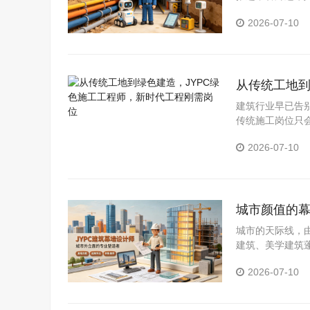
道。考取JYP
2026-07-10
越吃香的长期职
从传统工地到
位
建筑行业早已告
传统施工岗位只
取JYPC绿色
2026-07-10
程行业，实现职
城市颜值的幕
城市的天际线，
建筑、美学建筑
建筑幕墙设计师
2026-07-10
收获体面稳定、