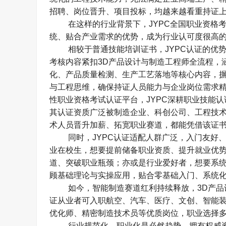
招聘、岗位晋升、项目投标，均越来越看重持证上
在这样的行业背景下，
JYPC
全国职业资格
统、贴合产业需求的优势，成为行业认可度很高的
相较于普通技能培训证书，
JYPC
认证的优
考核内容紧扣
3D
产品设计与制造工程师全流程，
化、产品质量检测、生产工艺落地等核心内容，
与工程思维，确保持证人员能力与企业岗位需求精
性职业资格考试认证平台，
JYPC
深耕职业技能认
其认证资质广泛被制造企业、科创公司、工程技
术人员晋升加薪、拓宽职业赛道，都能凭借该证书
同时，
JYPC
认证适配人群广泛，入门友好
业在校生，想要提前储备职业资质、提升就业优
道、突破职业瓶颈；亦或是行业爱好者，想要系
顾基础理论与实操应用，贴合零基础入门、系统化
如今，智能制造赛道红利持续释放，
3D
产品
证从业者可入职航空、汽车、医疗、文创、智能
优化师、精密制造技术员等优质岗位，职业选择多
行业规范化、职业化是必然趋势，拥有权威