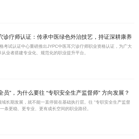
，报考 JYPC 中医骨伤咨询师是骨伤相关从业者提升个人专业竞争力
耳穴诊疗师认证：传承中医绿色外治技艺，持证深耕康养
资格考试认证中心重磅推出JYPC中医耳穴诊疗师职业资格认证，为广大
养从业者搭建专业化、规范化的职业提升平台。
安全员”，为什么要往 “专职安全生产监督师” 方向发展？
领域长期发展，就不能一直停留在基础执行层。往 “专职安全生产监督
是一条更稳、更专业、更有成长空间的职业路径。