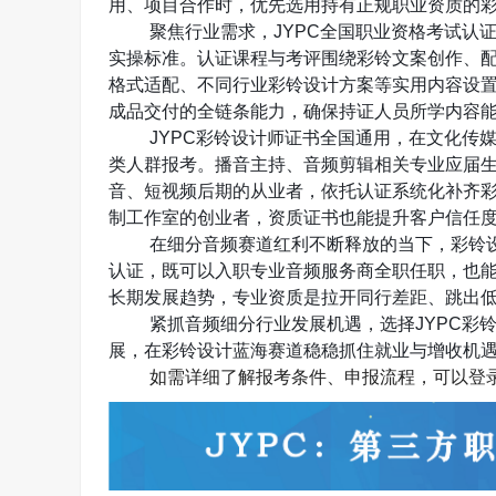
用、项目合作时，优先选用持有正规职业资质的
聚焦行业需求，
JYPC
全国职业资格考试认
实操标准。认证课程与考评围绕彩铃文案创作、
格式适配、不同行业彩铃设计方案等实用内容设
成品交付的全链条能力，确保持证人员所学内容
JYPC
彩铃设计师证书全国通用，在文化传
类人群报考。播音主持、音频剪辑相关专业应届
音、短视频后期的从业者，依托认证系统化补齐
制工作室的创业者，资质证书也能提升客户信任
在细分音频赛道红利不断释放的当下，彩铃
认证，既可以入职专业音频服务商全职任职，也
长期发展趋势，专业资质是拉开同行差距、跳出
紧抓音频细分行业发展机遇，选择
JYPC
彩
展，在彩铃设计蓝海赛道稳稳抓住就业与增收机
如需详细了解报考条件、申报流程，可以登