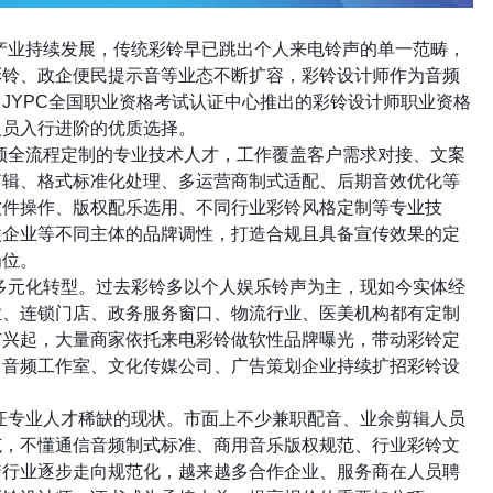
产业持续发展，传统彩铃早已跳出个人来电铃声的单一范畴，
彩铃、政企便民提示音等业态不断扩容，彩铃设计师作为音频
。
JYPC
全国职业资格考试认证中心推出的彩铃设计师职业资格
人员入行进阶的优质选择。
频全流程定制的专业技术人才，工作覆盖客户需求对接、文案
剪辑、格式标准化处理、多运营商制式适配、后期音效优化等
软件操作、版权配乐选用、不同行业彩铃风格定制等专业技
微企业等不同主体的品牌调性，打造合规且具备宣传效果的定
岗位。
多元化转型。过去彩铃多以个人娱乐铃声为主，现如今实体经
业、连锁门店、政务服务窗口、物流行业、医美机构都有定制
广兴起，大量商家依托来电彩铃做软性品牌曝光，带动彩铃定
、音频工作室、文化传媒公司、广告策划企业持续扩招彩铃设
证专业人才稀缺的现状。市面上不少兼职配音、业余剪辑人员
范，不懂通信音频制式标准、商用音乐版权规范、行业彩铃文
着行业逐步走向规范化，越来越多合作企业、服务商在人员聘