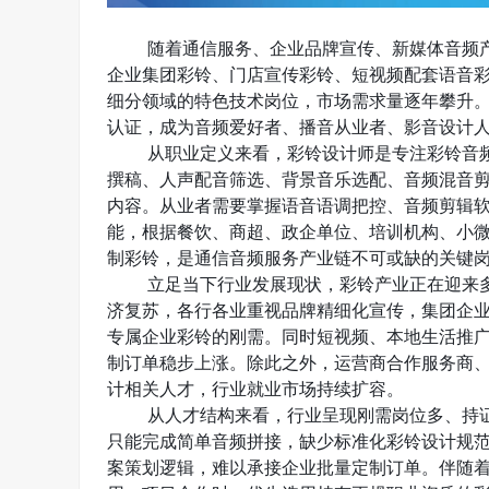
随着通信服务、企业品牌宣传、新媒体音频
企业集团彩铃、门店宣传彩铃、短视频配套语音
细分领域的特色技术岗位，市场需求量逐年攀升
认证，成为音频爱好者、播音从业者、影音设计
从职业定义来看，彩铃设计师是专注彩铃音
撰稿、人声配音筛选、背景音乐选配、音频混音
内容。从业者需要掌握语音语调把控、音频剪辑
能，根据餐饮、商超、政企单位、培训机构、小
制彩铃，是通信音频服务产业链不可或缺的关键
立足当下行业发展现状，彩铃产业正在迎来
济复苏，各行各业重视品牌精细化宣传，集团企
专属企业彩铃的刚需。同时短视频、本地生活推
制订单稳步上涨。除此之外，运营商合作服务商
计相关人才，行业就业市场持续扩容。
从人才结构来看，行业呈现刚需岗位多、持
只能完成简单音频拼接，缺少标准化彩铃设计规
案策划逻辑，难以承接企业批量定制订单。伴随