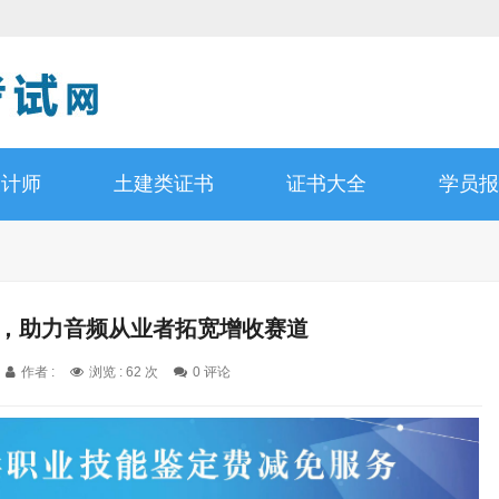
设计师
土建类证书
证书大全
学员报
证，助力音频从业者拓宽增收赛道
作者 :
浏览 : 62 次
0 评论