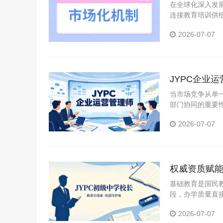
在全球化深入发
连接教育培训供
验，构建由政府
2026-07-07
系适应性与韧性的
JYPC企业
当市场竞争从单
部门协同的重要
筹，还是连锁服
2026-07-07
权威资质赋能
根基
基础教育是国民
段，办学质量直
2026-07-07