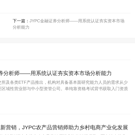
下一篇：
JYPC金融证券分析师——用系统认证夯实资本市场
分析能力
证券分析师——用系统认证夯实资本市场分析能力
交所及各类ETF产品推出，机构对具备基本面研究能力人员的需求从少
至区域性营业部与中小型资管公司。单纯靠资格考试背书获取入门资质
看重候选人是否经过严谨的分析框架训练。市场上系统受过证券分析实
三方能力证明的人员仍有较好吸纳空间。
新营销，JYPC农产品营销师助力乡村电商产业化发展