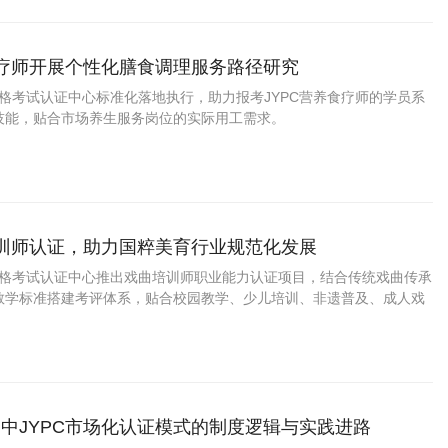
食疗师开展个性化膳食调理服务路径研究
资格考试认证中心标准化落地执行，助力报考JYPC营养食疗师的学员系
技能，贴合市场养生服务岗位的实际用工需求。
培训师认证，助力国粹美育行业规范化发展
业资格考试认证中心推出戏曲培训师职业能力认证项目，结合传统戏曲传承
教学标准搭建考评体系，贴合校园教学、少儿培训、非遗普及、成人戏
作场景，全方位检验从业者的戏曲专业功底、课程研发能力与教学实操
育从业者提供专业可靠的职业能力背书
中JYPC市场化认证模式的制度逻辑与实践进路