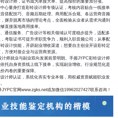
彩铃设计师，证书成为承接大单、提高报价的重要加分项。
证中心量身打造彩铃设计师专项认证，考核内容贴合一线接单
配音搭配技巧、音频后期处理、商用配乐合规、各运营商音频
置，摒弃脱离市场的理论考点，全面检验从业者从需求沟通到
能够直接落地商用接单。
媒、通信服务、广告设计等相关领域认可度稳步提升，适配多
生，考取证书可提升求职竞争力，顺利入职音频公司；从事配
彩铃设计技能，开辟副业增收渠道；想要自主创业开设彩铃定
度，方便对接企业与运营商资源。
设计师就业与副业双向发展前景明朗。手握
JYPC
彩铃设计师
能依托自身资质线上线下接单，实现副业增收。行业规范化是
低价内卷的重要保障。
铃设计师认证，系统化夯实专业本领，用权威资质赋能职业发
遇。
录
JYPC
官网
www.zgks.net
或加微信
19962027427
联系咨询！