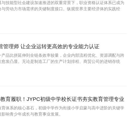
展与技能型社会建设加速推进的双重背景下，职业资格认证体系已成为
给与劳动力市场需求的关键制度接口。纵观世界主要经济体的实践经
、行业组织与社会第三方共同参与的多元共治格局，是提升人才评价体
普遍趋势。JYPC全国职业资格考试认证
运营管理师 让企业运转更高效的专业能力认证
一产品比拼延伸到全链条效率较量，企业内部流程优化、资源调配与跨
性愈发凸显。无论是制造工厂的生产计划排程、商贸公司的进销存统
务企业的标准化落地，都离不开懂运营逻辑的管理人员。
教育履职！JYPC初级中学校长证书夯实教育管理专业
教育体系的核心基石，初级中学作为衔接小学启蒙与高中进阶的关键学
接影响青少年成长与教育事业发展。